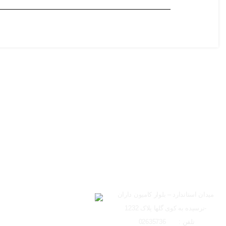
ساعت کاری دفتر تهران 
شعبه کرج
لوکیشن شعبه کرج
میدان استاندارد – بلوار کامیون داران
-نرسیده به کوی گلها پلاک 1232
تلفن : 02635736