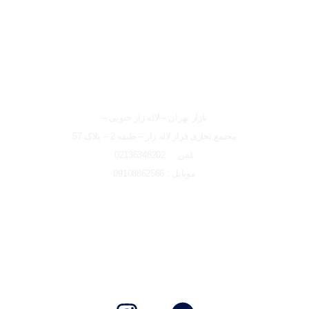
شعبه تهران
بازار تهران – لاله زار جنوبی –
مجتمع تجاری فراز لاله زار – طبقه 2 – پلاک 57
تلفن : 02136348202
موبایل : 09108862566
تمامی حقوق مادی و معنوی این وبسایت متعلق به ایتو الکتریک البرز
می باشد و هرگونه کپی برداری پیگردی قانونی دارد.