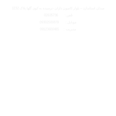
میدان استاندارد – بلوار کامیون داران -نرسیده به کوی گلها پلاک 1232
تلفن : 02635736
موبایل : 09302500879
مدیریت : 09123600485
لوکیشن شعبه کرج