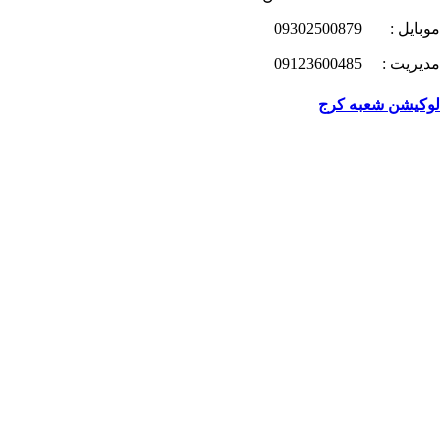
موبایل : 09302500879
مدیریت : 09123600485
لوکیشن شعبه کرج