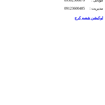
موبایل : 09302500879
مدیریت : 09123600485
لوکیشن شعبه کرج