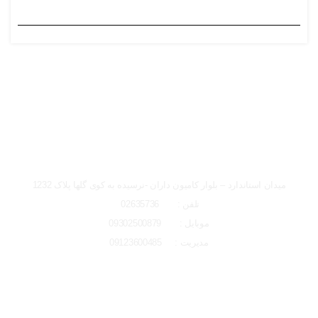
ساعت کاری دفتر تهران و کرج از شنبه تا چهارشنبه 8 صبح تا 5 عصر
میباشد.
شعبه کرج
میدان استاندارد – بلوار کامیون داران -نرسیده به کوی گلها پلاک 1232
تلفن : 02635736
موبایل : 09302500879
مدیریت : 09123600485
لوکیشن شعبه کرج