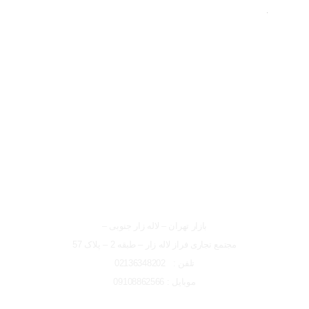
لوکیشن شعبه تهران
شعبه تهران
بازار تهران – لاله زار جنوبی –
مجتمع تجاری فراز لاله زار – طبقه 2 – پلاک 57
تلفن : 02136348202
موبایل : 09108862566