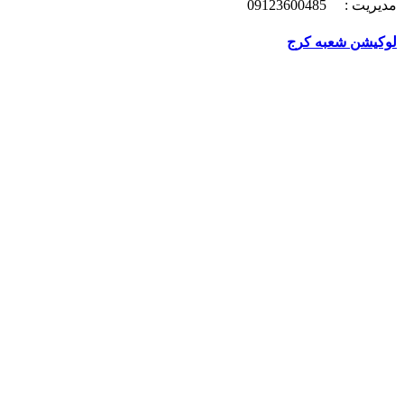
مدیریت : 09123600485
لوکیشن شعبه کرج