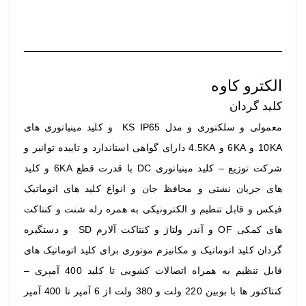
الکترو کاوه
کلید گردان
معمولی و سلکتوری و مدل KS IP65 و کلید مینیاتوری های
10KA و 6KA و 4.5KA دارای گواهی استاندارد و تاییده توانیر و
شرکت توزیع – کلید مینیاتوری DC با قدرت قطع 6KA و کلید
های جریان نشتی و محافظ جان و انواع کلید های اتوماتیک
فیکس و قابل تنظیم و الکترونیکی به همره رله شنت و کنتاکت
های کمکی OF و آندر ولتاژ و کنتاکت آلارم SD و دستگیره
گردان کلید اتوماتیک و مکانیزم موتوری برای کلید اتوماتیک های
قابل تنظیم به همراه اتصالات کشویی تا کلید 400 آمپری –
کنتاکتور ها با بوبین 220 ولت و 380 ولت از 6 آمپر تا 400 آمپر