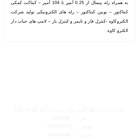
به همراه رله بیمتال از 0.25 آمپر تا 104 آمپر – کنتاکت کمکی
کنتاکتور – بوبین کنتاکتور – رله های الکترونیکی تولید شرکت
الکتروکاوه -کنترل فاز و تایمر و کنترل بار – لامپ های حباب دار
الکترو کاوه
ساعت کاری دفتر تهران و کرج از شنبه تا چهارشنبه 8 صبح تا 5 عصر
میباشد.
شعبه کرج
میدان استاندارد – بلوار کامیون داران -نرسیده به کوی گلها پلاک 1232
تلفن : 02635736
موبایل : 09302500879
مدیریت : 09123600485