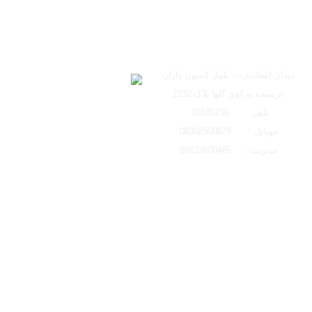
ساعت کاری دفتر تهران 
ارسال به ایمیل
شعبه کرج
لوکیشن شعبه کرج
میدان استاندارد – بلوار کامیون داران
-نرسیده به کوی گلها پلاک 1232
ارسال
تلفن : 02635736
موبایل : 09302500879
مدیریت : 09123600485
تمامی حقوق مادی و معنوی این وبسایت متعلق به ایتو الکتریک البرز می باشد و 