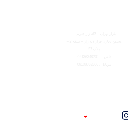
شعبه تهران
بازار تهران – لاله زار جنوبی –
مجتمع تجاری فراز لاله زار – طبقه 2 –
پلاک 57
تلفن : 02136348202
موبایل : 09108862566
Trust Me
❤
I'm An Engineer​​