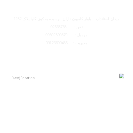
تصاویر رسمی
شعبه کرج
میدان استاندارد – بلوار کامیون داران -نرسیده به کوی گلها پلاک 1232
تلفن : 02635736
موبایل : 09302500879
مدیریت : 09123600485
اشتراک گذاری در شبکه های اجتماعی
لوکیشن شعبه کرج
ارسال به ایمیل
اینماد
ارسال