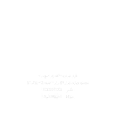
لوکیشن شعبه تهران
شعبه تهران
بازار تهران – لاله زار جنوبی –
مجتمع تجاری فراز لاله زار – طبقه 2 – پلاک 57
تلفن : 02136348202
موبایل : 09108862566