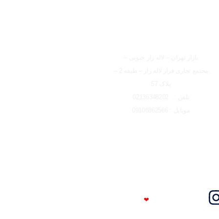
شعبه تهران
بازار تهران – لاله زار جنوبی –
مجتمع تجاری فراز لاله زار – طبقه 2 –
پلاک 57
تلفن : 02136348202
موبایل : 09108862566
Trust Me
❤
I'm An Engineer​​