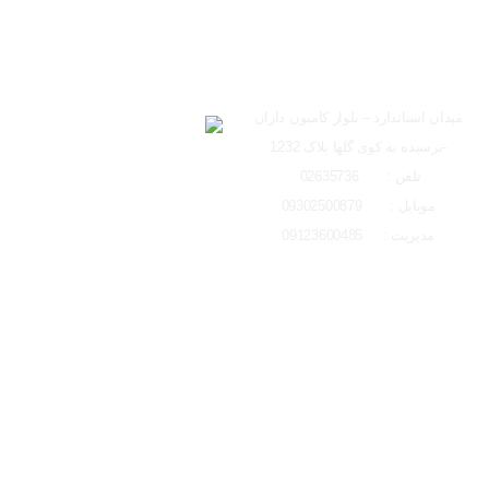
ساعت کاری دفتر تهران 
ارسال به ایمیل
شعبه کرج
لوکیشن شعبه کرج
میدان استاندارد – بلوار کامیون داران
-نرسیده به کوی گلها پلاک 1232
ارسال
تلفن : 02635736
موبایل : 09302500879
مدیریت : 09123600485
تمامی حقوق مادی و معنوی این وبسایت متعلق به ایتو الکتریک البرز می باشد و 