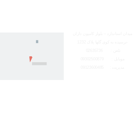
ساعت کاری دفتر تهران 
شعبه کرج
لوکیشن شعبه کرج
میدان استاندارد – بلوار کامیون داران
-نرسیده به کوی گلها پلاک 1232
تلفن : 02635736
موبایل : 09302500879
مدیریت : 09123600485
تمامی حقوق مادی و معنوی این وبسایت متعلق به ایتو الکتریک البرز می باشد و 