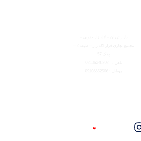
شعبه تهران
بازار تهران – لاله زار جنوبی –
مجتمع تجاری فراز لاله زار – طبقه 2 –
پلاک 57
تلفن : 02136348202
موبایل : 09108862566
Trust Me
❤
I'm An Engineer​​