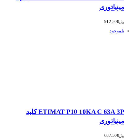
مینیاتوری
﷼
912.500
ناموجود
ETIMAT P10 10KA C 63A 3P کلید
مینیاتوری
﷼
687.500