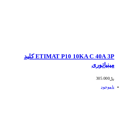
ETIMAT P10 10KA C 40A 3P کلید
مینیاتوری
﷼
305.000
ناموجود