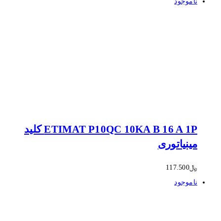
ناموجود
ETIMAT P10QC 10KA B 16 A 1P کلید
مینیاتوری
﷼
117.500
ناموجود