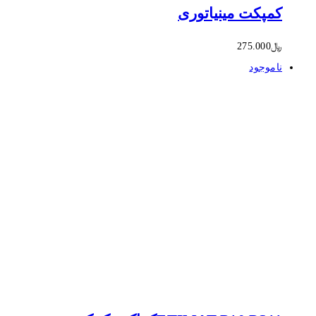
کمپکت مینیاتوری
﷼
275.000
ناموجود