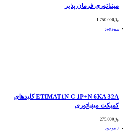
مینیاتوری فرمان پذیر
﷼
1.750.000
ناموجود
ETIMAT1N C 1P+N 6KA 32A کلیدهای
کمپکت مینیاتوری
﷼
275.000
ناموجود