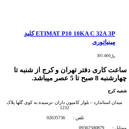
ETIMAT P10 10KA C 32A 3P کلید
مینیاتوری
﷼
305.000
ساعت کاری دفتر تهران و کرج از شنبه تا
چهارشنبه 8 صبح تا 5 عصر میباشد.
شعبه کرج
میدان استاندارد – بلوار کامیون داران -نرسیده به کوی گلها پلاک
1232
تلفن : 02635736
موبایل : 09302500879