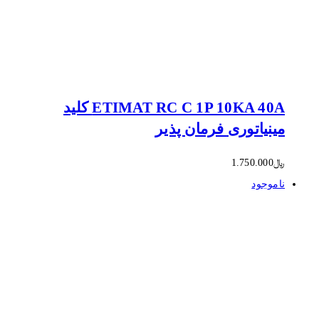
ETIMAT RC C 1P 10KA 40A کلید
مینیاتوری فرمان پذیر
﷼
1.750.000
ناموجود