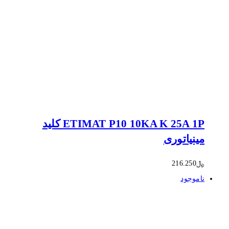
ETIMAT P10 10KA K 25A 1P کلید
مینیاتوری
﷼
216.250
ناموجود