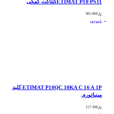
ETIMAT P10 PS11کنتاکت کمکی
﷼
305.000
ناموجود
ETIMAT P10QC 10KA C 16 A 1P کلید
مینیاتوری
﷼
117.500