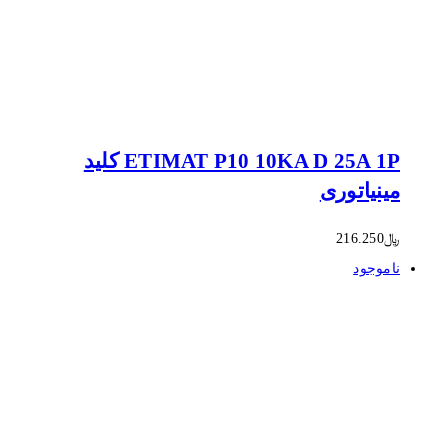
ETIMAT P10 10KA D 25A 1P کلید
مینیاتوری
﷼
216.250
ناموجود