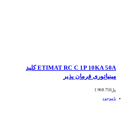
ETIMAT RC C 1P 10KA 50A کلید
مینیاتوری فرمان پذیر
﷼
1.968.750
ناموجود