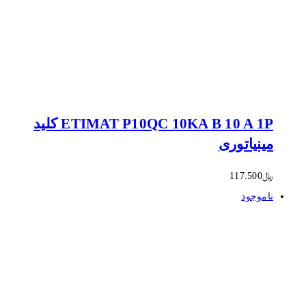
ETIMAT P10QC 10KA B 10 A 1P کلید
مینیاتوری
﷼
117.500
ناموجود