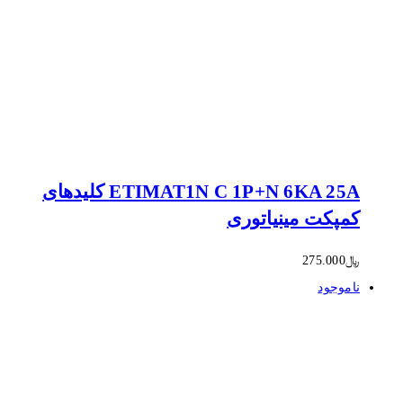
ETIMAT1N C 1P+N 6KA 25A کلیدهای
کمپکت مینیاتوری
﷼
275.000
ناموجود