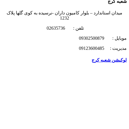
شعبه کرج
میدان استاندارد – بلوار کامیون داران -نرسیده به کوی گلها پلاک
1232
تلفن : 02635736
موبایل : 09302500879
مدیریت : 09123600485
لوکیشن شعبه کرج