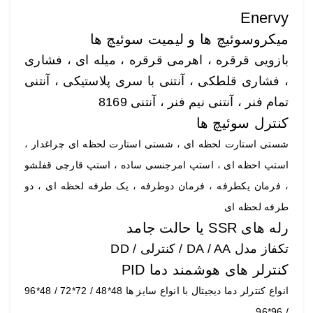
Enervy
میکروسوئیچ ها و لیمیت سوئیچ ها
بازویی قرقره ، اهرمی قرقره ، میله ای ، فشاری
، فشاری قلطکی ، آنتنی با سری پلاستیکی ، آنتنی
تمام فنر ، آنتنی نیم فنر ، آنتنی 8169
کنترل سوئیچ ها
شستی استارت لحظه ای ، شستی استارت لحظه ای چراغدار ،
استپ احظه ای ، استپ امرجنسی ساده ، استپ قارچی قفلشو
، فرمان یکطرفه ، فرمان دوطرفه ، یک طرفه لحظه ای ، دو
طرفه لحظه ای
رله های SSR یا حالت جامد
تکفاز مدل DA / AA / کنترلی / DD
کنترلر های هوشمند دما PID
انواع کنترلر دما دیجیتال با انواع سایز ها 48*48 / 72*72 / 48*96
/ 96*96