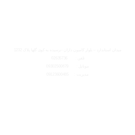
ساعت کاری دفتر تهران و کرج از شنبه تا چهارشنبه 8 صبح تا 5 عصر
میباشد.
شعبه کرج
میدان استاندارد – بلوار کامیون داران -نرسیده به کوی گلها پلاک 1232
تلفن : 02635736
موبایل : 09302500879
مدیریت : 09123600485
لوکیشن شعبه کرج