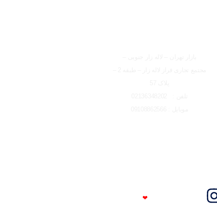
شعبه تهران
بازار تهران – لاله زار جنوبی –
مجتمع تجاری فراز لاله زار – طبقه 2 –
پلاک 57
تلفن : 02136348202
موبایل : 09108862566
Trust Me
❤
I'm An Engineer​​