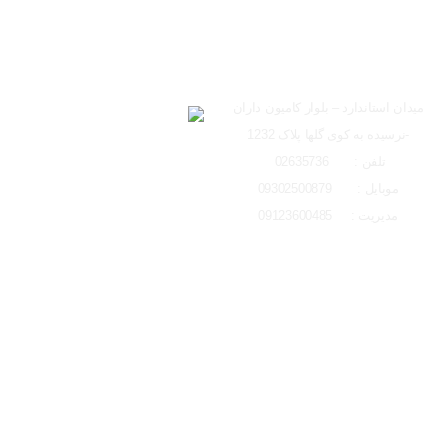
ساعت کاری دفتر تهران 
ارسال به ایمیل
شعبه کرج
لوکیشن شعبه کرج
میدان استاندارد – بلوار کامیون داران
-نرسیده به کوی گلها پلاک 1232
ارسال
تلفن : 02635736
موبایل : 09302500879
مدیریت : 09123600485
تمامی حقوق مادی و معنوی این وبسایت متعلق به ایتو الکتریک البرز می باشد و 