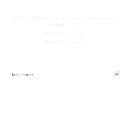
تصاویر رسمی
شعبه کرج
میدان استاندارد – بلوار کامیون داران -نرسیده به کوی گلها پلاک 1232
تلفن : 02635736
موبایل : 09302500879
مدیریت : 09123600485
اشتراک گذاری در شبکه های اجتماعی
لوکیشن شعبه کرج
ارسال به ایمیل
اینماد
ارسال