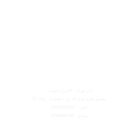
لوکیشن شعبه تهران
شعبه تهران
بازار تهران – لاله زار جنوبی –
مجتمع تجاری فراز لاله زار – طبقه 2 – پلاک 57
تلفن : 02136348202
موبایل : 09108862566