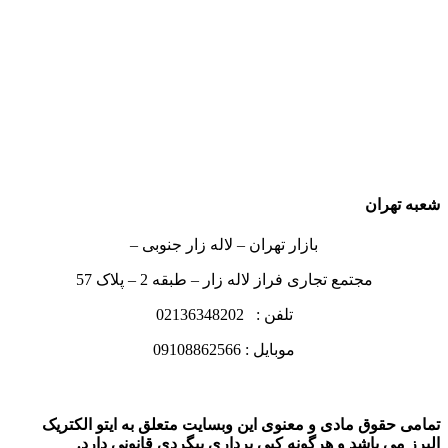
شعبه تهران
بازار تهران – لاله زار جنوبی –
مجتمع تجاری فراز لاله زار – طبقه 2 – پلاک 57
تلفن : 02136348202
موبایل : 09108862566
تمامی حقوق مادی و معنوی این وبسایت متعلق به ایتو الکتریک
البرز می باشد و هرگونه کپی برداری پیگردی قانونی دارد.