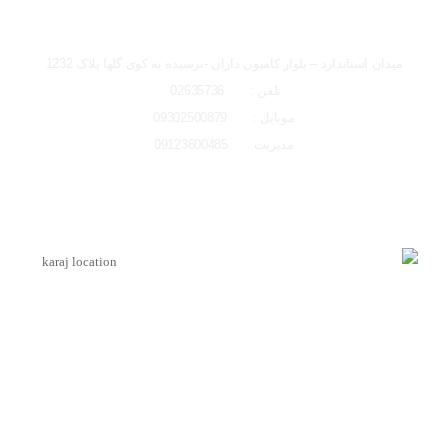
شعبه کرج
میدان استاندارد – بلوار کامیون داران -نرسیده به کوی گلها پلاک 1232
تلفن : 02635736
موبایل : 09302500879
مدیریت : 09123600485
لوکیشن شعبه کرج
اینماد