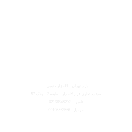
لوکیشن شعبه تهران
شعبه تهران
بازار تهران – لاله زار جنوبی –
مجتمع تجاری فراز لاله زار – طبقه 2 – پلاک 57
تلفن : 02136348202
موبایل : 09108862566