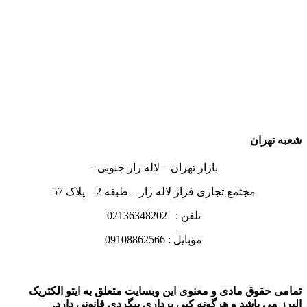
شعبه تهران
بازار تهران – لاله زار جنوبی –
مجتمع تجاری فراز لاله زار – طبقه 2 – پلاک 57
تلفن : 02136348202
موبایل : 09108862566
تمامی حقوق مادی و معنوی این وبسایت متعلق به ایتو الکتریک
البرز می باشد و هرگونه کپی برداری پیگردی قانونی دارد.