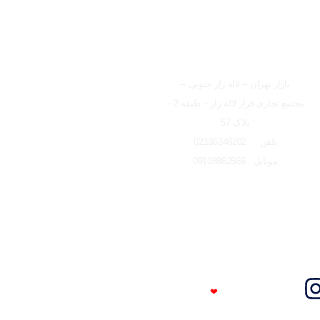
شعبه تهران
بازار تهران – لاله زار جنوبی –
مجتمع تجاری فراز لاله زار – طبقه 2 –
پلاک 57
تلفن : 02136348202
موبایل : 09108862566
Trust Me
❤
I'm An Engineer​​