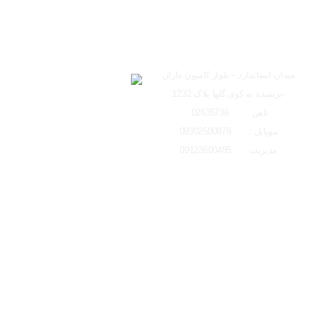
ساعت کاری دفتر تهران 
ارسال به ایمیل
شعبه کرج
لوکیشن شعبه کرج
میدان استاندارد – بلوار کامیون داران
-نرسیده به کوی گلها پلاک 1232
ارسال
تلفن : 02635736
موبایل : 09302500879
مدیریت : 09123600485
تمامی حقوق مادی و معنوی این وبسایت متعلق به ایتو الکتریک البرز می باشد و 