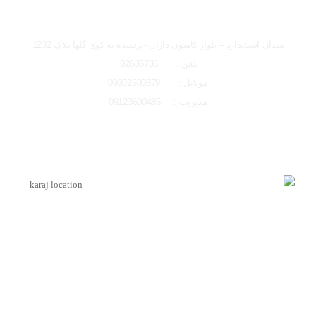
تصاویر رسمی
شعبه کرج
میدان استاندارد – بلوار کامیون داران -نرسیده به کوی گلها پلاک 1232
تلفن : 02635736
موبایل : 09302500879
مدیریت : 09123600485
اشتراک گذاری در شبکه های اجتماعی
لوکیشن شعبه کرج
ارسال به ایمیل
اینماد
ارسال