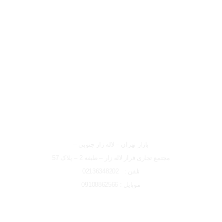
لوکیشن شعبه تهران
شعبه تهران
بازار تهران – لاله زار جنوبی –
مجتمع تجاری فراز لاله زار – طبقه 2 – پلاک 57
تلفن : 02136348202
موبایل : 09108862566