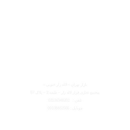
لوکیشن شعبه تهران
شعبه تهران
بازار تهران – لاله زار جنوبی –
مجتمع تجاری فراز لاله زار – طبقه 2 – پلاک 57
تلفن : 02136348202
موبایل : 09108862566