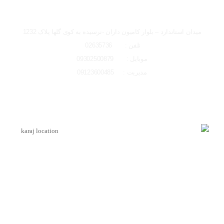
تصاویر رسمی
شعبه کرج
میدان استاندارد – بلوار کامیون داران -نرسیده به کوی گلها پلاک 1232
تلفن : 02635736
موبایل : 09302500879
مدیریت : 09123600485
اشتراک گذاری در شبکه های اجتماعی
لوکیشن شعبه کرج
ارسال به ایمیل
اینماد
ارسال