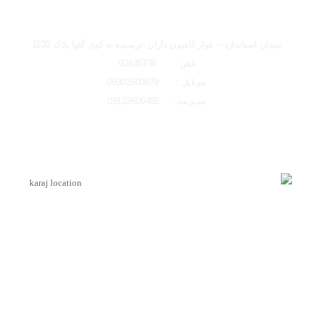
تصاویر رسمی
شعبه کرج
میدان استاندارد – بلوار کامیون داران -نرسیده به کوی گلها پلاک 1232
تلفن : 02635736
موبایل : 09302500879
مدیریت : 09123600485
اشتراک گذاری در شبکه های اجتماعی
لوکیشن شعبه کرج
ارسال به ایمیل
اینماد
ارسال