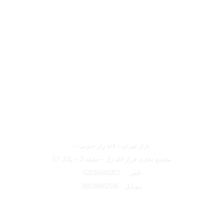
لوکیشن شعبه تهران
شعبه تهران
بازار تهران – لاله زار جنوبی –
مجتمع تجاری فراز لاله زار – طبقه 2 – پلاک 57
تلفن : 02136348202
موبایل : 09108862566