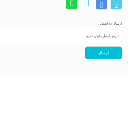
ارسال به ایمیل
ارسال
[woo_ps_sms]
تصاویر رسمی