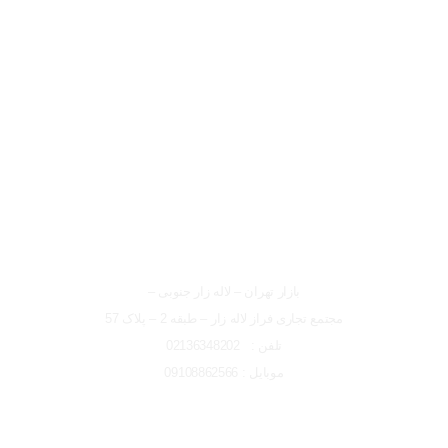
لوکیشن شعبه تهران
شعبه تهران
بازار تهران – لاله زار جنوبی –
مجتمع تجاری فراز لاله زار – طبقه 2 – پلاک 57
تلفن : 02136348202
موبایل : 09108862566