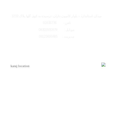
تصاویر رسمی
شعبه کرج
میدان استاندارد – بلوار کامیون داران -نرسیده به کوی گلها پلاک 1232
تلفن : 02635736
موبایل : 09302500879
مدیریت : 09123600485
اشتراک گذاری در شبکه های اجتماعی
لوکیشن شعبه کرج
ارسال به ایمیل
اینماد
ارسال