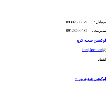
موبایل : 09302500879
مدیریت : 09123600485
لوکیشن شعبه کرج
اینماد
لوکیشن شعبه تهران