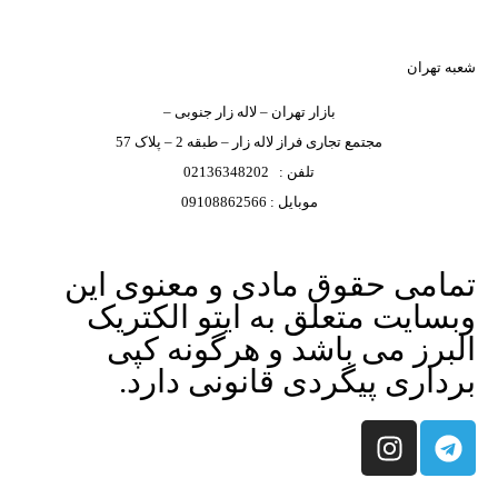
شعبه تهران
بازار تهران – لاله زار جنوبی –
مجتمع تجاری فراز لاله زار – طبقه 2 – پلاک 57
تلفن : 02136348202
موبایل : 09108862566
تمامی حقوق مادی و معنوی این
وبسایت متعلق به ایتو الکتریک
البرز می باشد و هرگونه کپی
برداری پیگردی قانونی دارد.