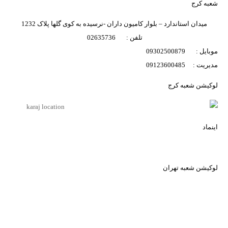
تصاویر رسمی
شعبه کرج
میدان استاندارد – بلوار کامیون داران -نرسیده به کوی گلها پلاک 1232
تلفن : 02635736
موبایل : 09302500879
مدیریت : 09123600485
لوکیشن شعبه کرج
اشتراک گذاری در شبکه های اجتماعی
اینماد
ارسال به ایمیل
لوکیشن شعبه تهران
ارسال