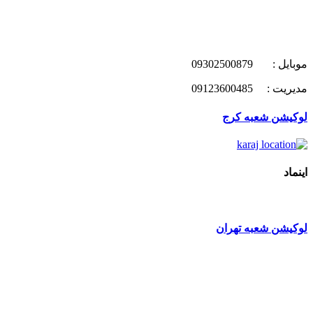
موبایل : 09302500879
مدیریت : 09123600485
لوکیشن شعبه کرج
اینماد
لوکیشن شعبه تهران