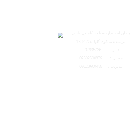
ساعت کاری دفتر تهران 
ارسال به ایمیل
شعبه کرج
لوکیشن شعبه کرج
میدان استاندارد – بلوار کامیون داران
-نرسیده به کوی گلها پلاک 1232
ارسال
تلفن : 02635736
موبایل : 09302500879
مدیریت : 09123600485
تمامی حقوق مادی و معنوی این وبسایت متعلق به ایتو الکتریک البرز می باشد و 