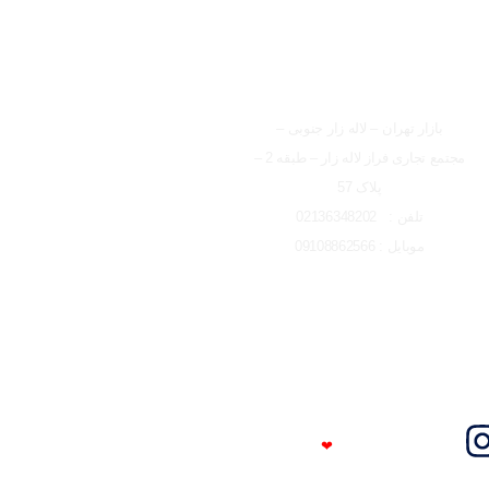
شعبه تهران
بازار تهران – لاله زار جنوبی –
مجتمع تجاری فراز لاله زار – طبقه 2 –
پلاک 57
تلفن : 02136348202
موبایل : 09108862566
Trust Me
❤
I'm An Engineer​​