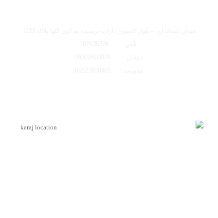
تصاویر رسمی
شعبه کرج
میدان استاندارد – بلوار کامیون داران -نرسیده به کوی گلها پلاک 1232
تلفن : 02635736
موبایل : 09302500879
مدیریت : 09123600485
اشتراک گذاری در شبکه های اجتماعی
لوکیشن شعبه کرج
ارسال به ایمیل
اینماد
ارسال