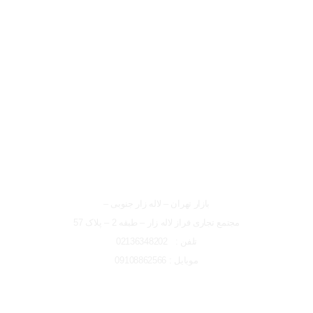
لوکیشن شعبه تهران
شعبه تهران
بازار تهران – لاله زار جنوبی –
مجتمع تجاری فراز لاله زار – طبقه 2 – پلاک 57
تلفن : 02136348202
موبایل : 09108862566