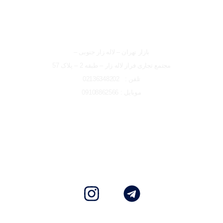
شعبه تهران
بازار تهران – لاله زار جنوبی –
مجتمع تجاری فراز لاله زار – طبقه 2 – پلاک 57
تلفن : 02136348202
موبایل : 09108862566
تمامی حقوق مادی و معنوی این وبسایت متعلق به ایتو الکتریک البرز
می باشد و هرگونه کپی برداری پیگردی قانونی دارد.