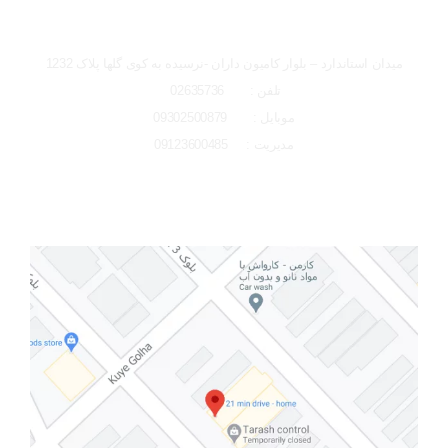
شعبه کرج
میدان استاندارد – بلوار کامیون داران -نرسیده به کوی گلها پلاک 1232
تلفن : 02635736
موبایل : 09302500879
مدیریت : 09123600485
تصاویر رسمی
لوکیشن شعبه کرج
اشتراک گذاری در شبکه های اجتماعی