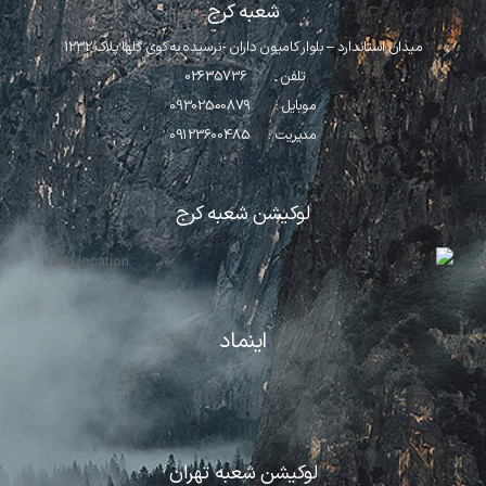
تصاویر رسمی
شعبه کرج
میدان استاندارد – بلوار کامیون داران -نرسیده به کوی گلها پلاک 1232
تلفن : 02635736
موبایل : 09302500879
مدیریت : 09123600485
لوکیشن شعبه کرج
اشتراک گذاری در شبکه های اجتماعی
ارسال به ایمیل
اینماد
ارسال
لوکیشن شعبه تهران