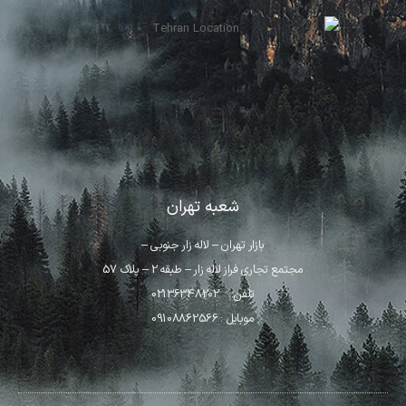
شعبه تهران
بازار تهران – لاله زار جنوبی –
مجتمع تجاری فراز لاله زار – طبقه 2 – پلاک 57
تلفن : 02136348202
موبایل : 09108862566