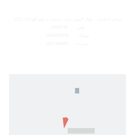
شعبه کرج
میدان استاندارد – بلوار کامیون داران -نرسیده به کوی گلها پلاک 1232
تلفن : 02635736
موبایل : 09302500879
مدیریت : 09123600485
لوکیشن شعبه کرج