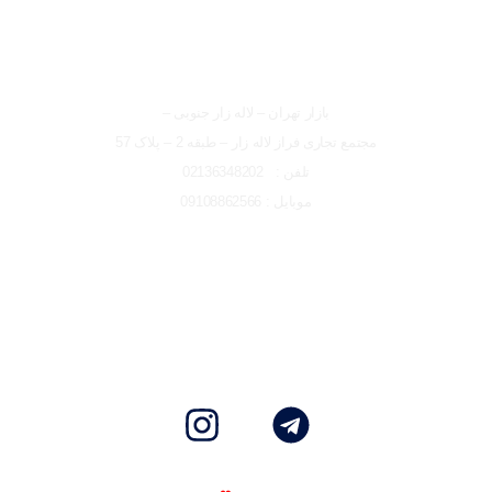
شعبه تهران
بازار تهران – لاله زار جنوبی –
مجتمع تجاری فراز لاله زار – طبقه 2 – پلاک 57
تلفن : 02136348202
موبایل : 09108862566
تمامی حقوق مادی و معنوی این وبسایت متعلق به ایتو الکتریک البرز
می باشد و هرگونه کپی برداری پیگردی قانونی دارد.