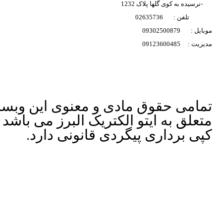
-نرسیده به کوی گلها پلاک 1232
تلفن : 02635736
ارسال به ایمیل
موبایل : 09302500879
مدیریت : 09123600485
ارسال
تمامی حقوق مادی و معنوی این وبس
متعلق به ایتو الکتریک البرز می باشد 
کپی برداری پیگردی قانونی دارد.