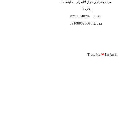
مجتمع تجاری فراز لاله زار – طبقه 2 –
پلاک 57
تلفن : 02136348202
موبایل : 09108862566
Trust Me
❤
I'm An Eng