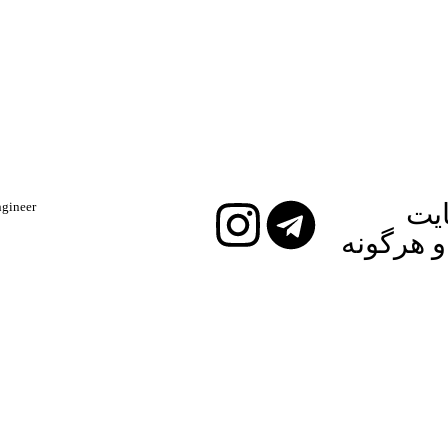
ایت
ineer​​
و هرگونه