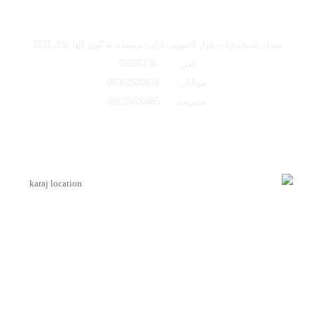
تصاویر رسمی
شعبه کرج
میدان استاندارد – بلوار کامیون داران -نرسیده به کوی گلها پلاک 1232
تلفن : 02635736
موبایل : 09302500879
مدیریت : 09123600485
اشتراک گذاری در شبکه های اجتماعی
لوکیشن شعبه کرج
ارسال به ایمیل
اینماد
ارسال