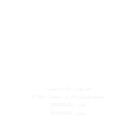
لوکیشن شعبه تهران
شعبه تهران
بازار تهران – لاله زار جنوبی –
مجتمع تجاری فراز لاله زار – طبقه 2 – پلاک 57
تلفن : 02136348202
موبایل : 09108862566