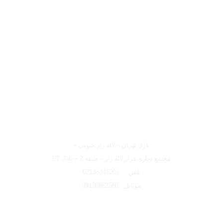
لوکیشن شعبه تهران
شعبه تهران
بازار تهران – لاله زار جنوبی –
مجتمع تجاری فراز لاله زار – طبقه 2 – پلاک 57
تلفن : 02136348202
موبایل : 09108862566