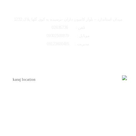
تصاویر رسمی
شعبه کرج
میدان استاندارد – بلوار کامیون داران -نرسیده به کوی گلها پلاک 1232
تلفن : 02635736
موبایل : 09302500879
مدیریت : 09123600485
اشتراک گذاری در شبکه های اجتماعی
لوکیشن شعبه کرج
ارسال به ایمیل
اینماد
ارسال