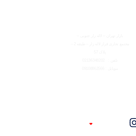
شعبه تهران
بازار تهران – لاله زار جنوبی –
مجتمع تجاری فراز لاله زار – طبقه 2 –
پلاک 57
تلفن : 02136348202
موبایل : 09108862566
Trust Me
❤
I'm An Engineer​​