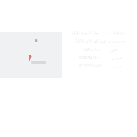
ساعت کاری دفتر تهران 
شعبه کرج
لوکیشن شعبه کرج
میدان استاندارد – بلوار کامیون داران
-نرسیده به کوی گلها پلاک 1232
تلفن : 02635736
موبایل : 09302500879
مدیریت : 09123600485
تمامی حقوق مادی و معنوی این وبسایت متعلق به ایتو الکتریک البرز می باشد و 