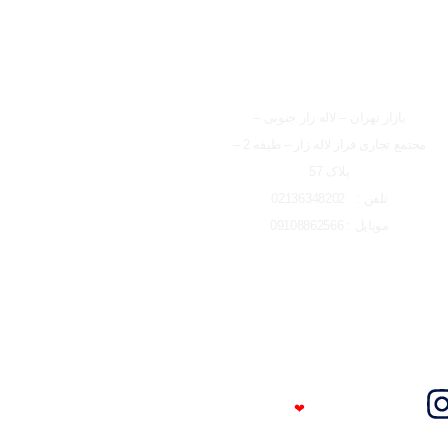
شعبه تهران
بازار تهران – لاله زار جنوبی –
مجتمع تجاری فراز لاله زار – طبقه 2 –
پلاک 57
تلفن : 02136348202
موبایل : 09108862566
Trust Me
❤
I'm An Engineer​​