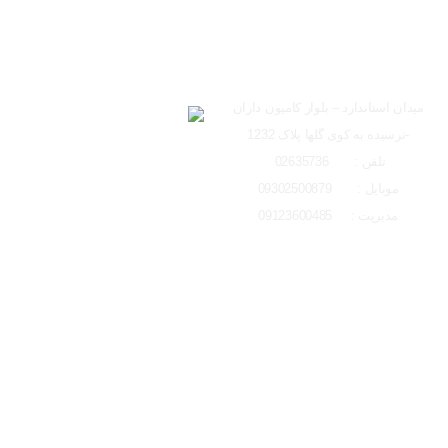
ساعت کاری دفتر تهران 
ارسال به ایمیل
شعبه کرج
لوکیشن شعبه کرج
میدان استاندارد – بلوار کامیون داران
-نرسیده به کوی گلها پلاک 1232
ارسال
تلفن : 02635736
موبایل : 09302500879
مدیریت : 09123600485
تمامی حقوق مادی و معنوی این وبسایت متعلق به ایتو الکتریک البرز می باشد و 