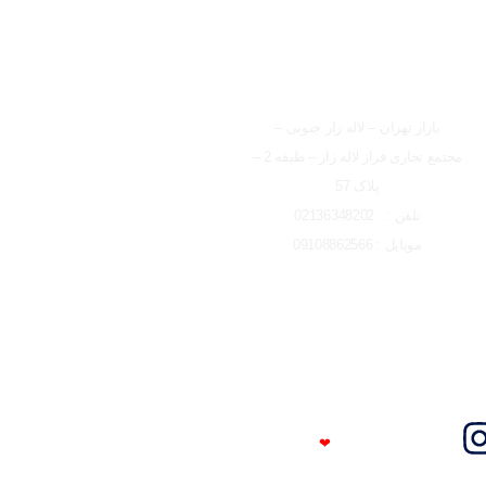
شعبه تهران
بازار تهران – لاله زار جنوبی –
مجتمع تجاری فراز لاله زار – طبقه 2 –
پلاک 57
تلفن : 02136348202
موبایل : 09108862566
Trust Me
❤
I'm An Engineer​​