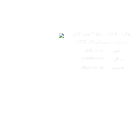
ساعت کاری دفتر تهران 
ارسال به ایمیل
شعبه کرج
لوکیشن شعبه کرج
میدان استاندارد – بلوار کامیون داران
-نرسیده به کوی گلها پلاک 1232
ارسال
تلفن : 02635736
موبایل : 09302500879
مدیریت : 09123600485
تمامی حقوق مادی و معنوی این وبسایت متعلق به ایتو الکتریک البرز می باشد و 