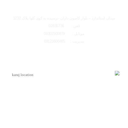
تصاویر رسمی
شعبه کرج
میدان استاندارد – بلوار کامیون داران -نرسیده به کوی گلها پلاک 1232
تلفن : 02635736
موبایل : 09302500879
مدیریت : 09123600485
اشتراک گذاری در شبکه های اجتماعی
لوکیشن شعبه کرج
ارسال به ایمیل
اینماد
ارسال