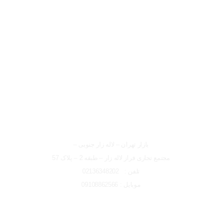
لوکیشن شعبه تهران
شعبه تهران
بازار تهران – لاله زار جنوبی –
مجتمع تجاری فراز لاله زار – طبقه 2 – پلاک 57
تلفن : 02136348202
موبایل : 09108862566