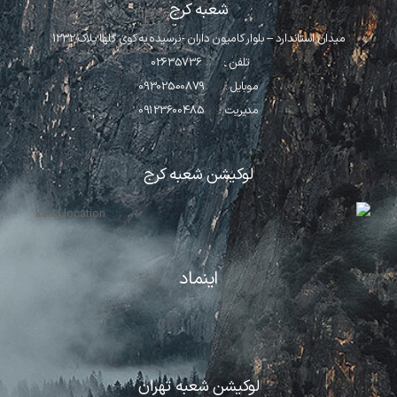
تصاویر رسمی
شعبه کرج
میدان استاندارد – بلوار کامیون داران -نرسیده به کوی گلها پلاک 1232
تلفن : 02635736
موبایل : 09302500879
مدیریت : 09123600485
لوکیشن شعبه کرج
اشتراک گذاری در شبکه های اجتماعی
ارسال به ایمیل
اینماد
ارسال
لوکیشن شعبه تهران