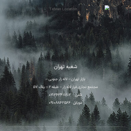
شعبه تهران
بازار تهران – لاله زار جنوبی –
مجتمع تجاری فراز لاله زار – طبقه 2 – پلاک 57
تلفن : 02136348202
موبایل : 09108862566