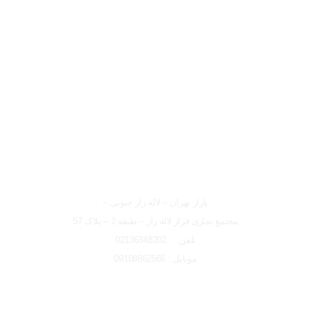
لوکیشن شعبه تهران
شعبه تهران
بازار تهران – لاله زار جنوبی –
مجتمع تجاری فراز لاله زار – طبقه 2 – پلاک 57
تلفن : 02136348202
موبایل : 09108862566