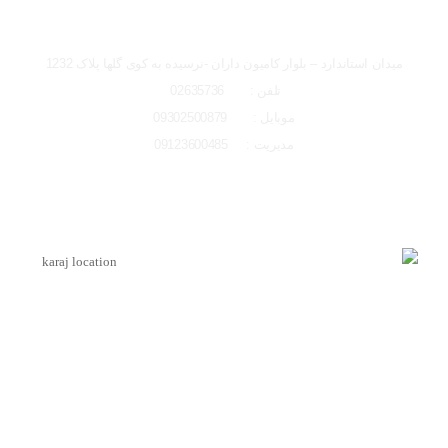
تصاویر رسمی
شعبه کرج
میدان استاندارد – بلوار کامیون داران -نرسیده به کوی گلها پلاک 1232
تلفن : 02635736
موبایل : 09302500879
مدیریت : 09123600485
اشتراک گذاری در شبکه های اجتماعی
لوکیشن شعبه کرج
ارسال به ایمیل
اینماد
ارسال