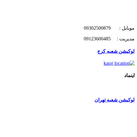
موبایل : 09302500879
مدیریت : 09123600485
لوکیشن شعبه کرج
اینماد
لوکیشن شعبه تهران