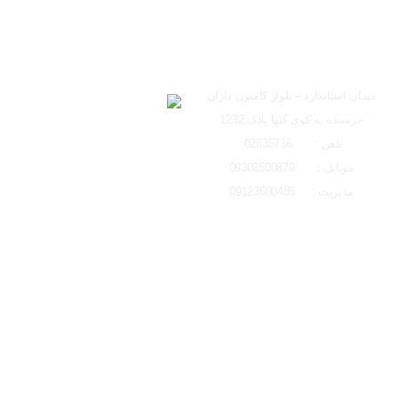
ساعت کاری دفتر تهران 
ارسال به ایمیل
شعبه کرج
لوکیشن شعبه کرج
میدان استاندارد – بلوار کامیون داران
-نرسیده به کوی گلها پلاک 1232
ارسال
تلفن : 02635736
موبایل : 09302500879
مدیریت : 09123600485
تمامی حقوق مادی و معنوی این وبسایت متعلق به ایتو الکتریک البرز می باشد و 