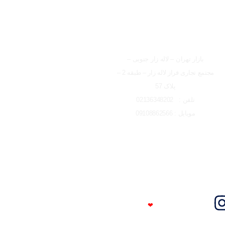
شعبه تهران
بازار تهران – لاله زار جنوبی –
مجتمع تجاری فراز لاله زار – طبقه 2 –
پلاک 57
تلفن : 02136348202
موبایل : 09108862566
Trust Me
❤
I'm An Engineer​​