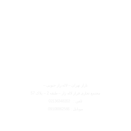
لوکیشن شعبه تهران
شعبه تهران
بازار تهران – لاله زار جنوبی –
مجتمع تجاری فراز لاله زار – طبقه 2 – پلاک 57
تلفن : 02136348202
موبایل : 09108862566