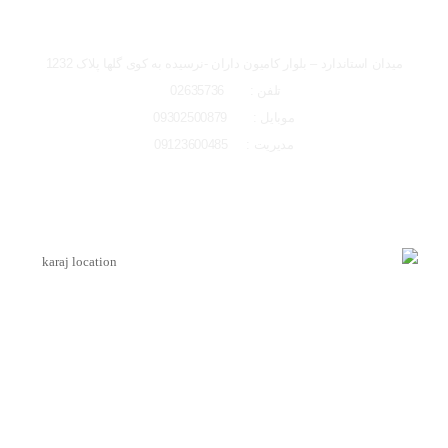
تصاویر رسمی
شعبه کرج
میدان استاندارد – بلوار کامیون داران -نرسیده به کوی گلها پلاک 1232
تلفن : 02635736
موبایل : 09302500879
مدیریت : 09123600485
اشتراک گذاری در شبکه های اجتماعی
لوکیشن شعبه کرج
ارسال به ایمیل
اینماد
ارسال