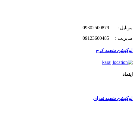
موبایل : 09302500879
مدیریت : 09123600485
لوکیشن شعبه کرج
اینماد
لوکیشن شعبه تهران