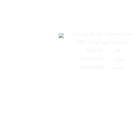
ساعت کاری دفتر تهران 
ارسال به ایمیل
شعبه کرج
لوکیشن شعبه کرج
میدان استاندارد – بلوار کامیون داران
-نرسیده به کوی گلها پلاک 1232
ارسال
تلفن : 02635736
موبایل : 09302500879
مدیریت : 09123600485
تمامی حقوق مادی و معنوی این وبسایت متعلق به ایتو الکتریک البرز می باشد و 