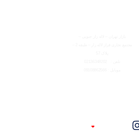
شعبه تهران
بازار تهران – لاله زار جنوبی –
مجتمع تجاری فراز لاله زار – طبقه 2 –
پلاک 57
تلفن : 02136348202
موبایل : 09108862566
Trust Me
❤
I'm An Engineer​​