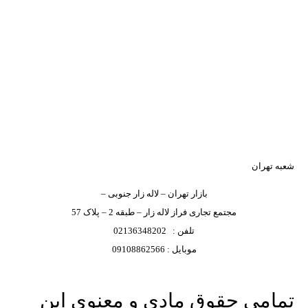
شعبه تهران
بازار تهران – لاله زار جنوبی –
مجتمع تجاری فراز لاله زار – طبقه 2 – پلاک 57
تلفن : 02136348202
موبایل : 09108862566
تمامی حقوق مادی و معنوی این