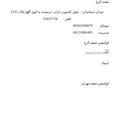
شعبه کرج
تصاویر رسمی
میدان استاندارد – بلوار کامیون داران -نرسیده به کوی گلها پلاک 1232
تلفن : 02635736
موبایل : 09302500879
مدیریت : 09123600485
لوکیشن شعبه کرج
اشتراک گذاری در شبکه های اجتماعی
اینماد
ارسال به ایمیل
لوکیشن شعبه تهران
ارسال