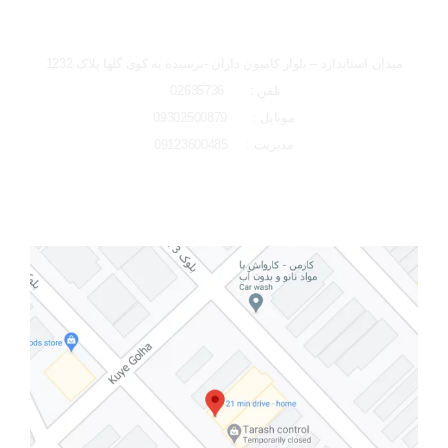
شعبه کرج
میدان استاندارد – بلوار کامیون داران -نرسیده به کوی گلها پلاک 1232
تلفن : 02635736
موبایل : 09302500879
مدیریت : 09123600485
تصاویر رسمی
لوکیشن شعبه کرج
اشتراک گذاری در شبکه های اجتماعی