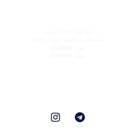
شعبه تهران
بازار تهران – لاله زار جنوبی –
مجتمع تجاری فراز لاله زار – طبقه 2 – پلاک 57
تلفن : 02136348202
موبایل : 09108862566
تمامی حقوق مادی و معنوی این وبسایت متعلق به ایتو الکتریک البرز
می باشد و هرگونه کپی برداری پیگردی قانونی دارد.